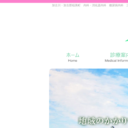
加古川・加古郡稲美町 内科・消化器内科 糖尿病内科 