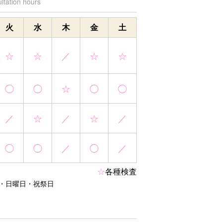
ltation hours
火
水
木
金
土
☆
☆
／
☆
☆
◯
◯
☆
◯
◯
／
☆
／
☆
／
◯
◯
／
◯
／
☆
各種検査
・日曜日・祝祭日