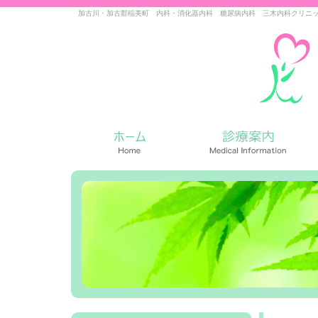
加古川・加古郡稲美町 内科・消化器内科 糖尿病内科 三木内科クリニ